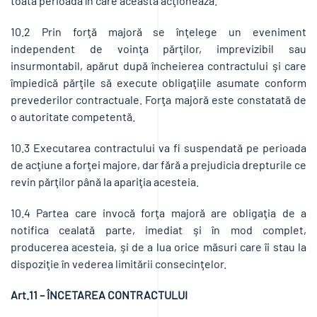
toată perioada în care aceasta acţionează.
10.2 Prin forţă majoră se înţelege un eveniment
independent de voinţa părţilor, imprevizibil sau
insurmontabil, apărut după încheierea contractului şi care
împiedică părţile să execute obligaţiile asumate conform
prevederilor contractuale. Forţa majoră este constatată de
o autoritate competentă.
10.3 Executarea contractului va fi suspendată pe perioada
de acţiune a forţei majore, dar fără a prejudicia drepturile ce
revin părţilor până la apariţia acesteia.
10.4 Partea care invocă forţa majoră are obligaţia de a
notifica cealată parte, imediat şi în mod complet,
producerea acesteia, şi de a lua orice măsuri care îi stau la
dispoziţie în vederea limitării consecinţelor.
Art.11 – ÎNCETAREA CONTRACTULUI