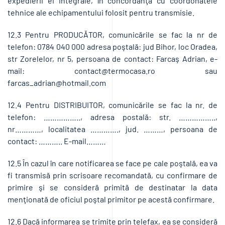
expedierii ei integrale, în concordanţă cu coordonatele
tehnice ale echipamentului folosit pentru transmisie.
12.3 Pentru PRODUCĂTOR, comunicările se fac la nr de
telefon: 0784 040 000 adresa poştală: jud Bihor, loc Oradea,
str Zorelelor, nr 5, persoana de contact: Farcaş Adrian, e-
mail: contact@termocasa.ro sau
farcas_adrian@hotmail.com
12.4 Pentru DISTRIBUITOR, comunicările se fac la nr. de
telefon: …………….., adresa postală: str. ……………..,
nr…………, localitatea …………., jud. ………, persoana de
contact: ……….. E-mail………
12.5 În cazul în care notificarea se face pe cale poştală, ea va
fi transmisă prin scrisoare recomandată, cu confirmare de
primire şi se consideră primită de destinatar la data
menţionată de oficiul poştal primitor pe acestă confirmare.
12.6 Dacă informarea se trimite prin telefax, ea se consideră