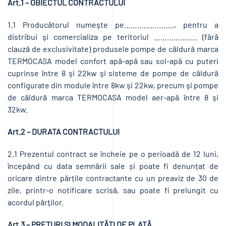
Art.1 – OBIECTUL CONTRACTULUI
1.1 Producătorul numeşte pe………………….., pentru a
distribui şi comercializa pe teritoriul ……………….. (fără
clauză de exclusivitate) produsele pompe de căldură marca
TERMOCASA model confort apă-apă sau sol-apă cu puteri
cuprinse între 8 şi 22kw şi sisteme de pompe de căldură
configurate din module între 8kw şi 22kw, precum şi pompe
de căldură marca TERMOCASA model aer-apă între 8 şi
32kw.
Art.2 – DURATA CONTRACTULUI
2.1 Prezentul contract se încheie pe o perioadă de 12 luni,
începând cu data semnării sale și poate fi denunțat de
oricare dintre părțile contractante cu un preaviz de 30 de
zile, printr-o notificare scrisă, sau poate fi prelungit cu
acordul părţilor.
Art.3 – PREŢURI ŞI MODALITĂŢI DE PLATĂ