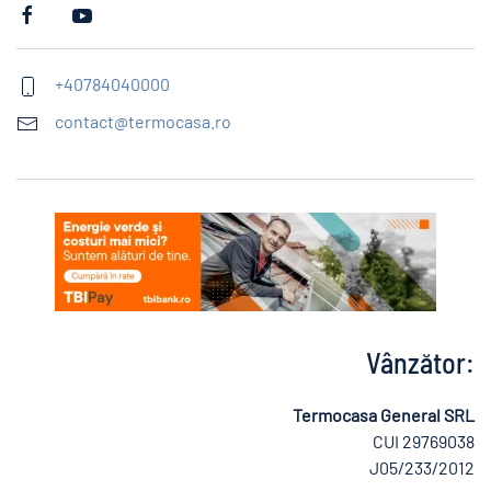
+40784040000
contact@termocasa.ro
Vânzător:
Termocasa General SRL
CUI 29769038
J05/233/2012