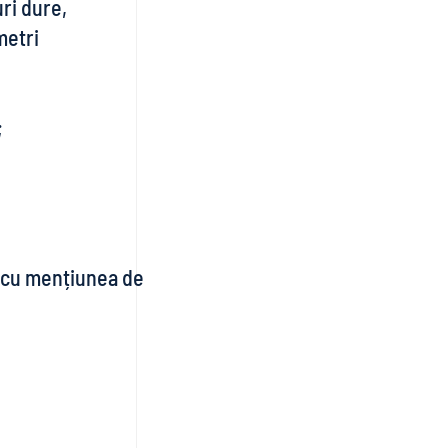
uri dure,
metri
;
ă cu mențiunea de