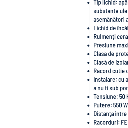
Tip lichid: apă
substante ule
asemănători a
Lichid de încăl
Rulmenți ceram
Presiune maxi
Clasă de prote
Clasă de izola
Racord cutie c
Instalare: cu 
a nu fi sub p
Tensiune: 50 
Putere: 550 W
Distanța într
Racorduri: FE 2