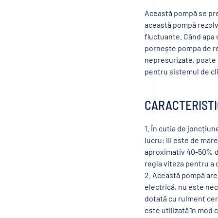
Această pompă se pret
această pompă rezolvă
fluctuante. Când apa 
pornește pompa de re
nepresurizate, poate 
pentru sistemul de cl
CARACTERISTI
1. În cutia de joncțiu
lucru: III este de mar
aproximativ 40-50% di
regla viteza pentru a c
2. Această pompă are 
electrică, nu este ne
dotată cu rulment cera
este utilizată în mod 