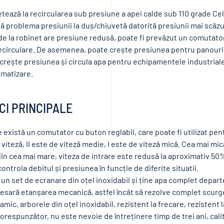
ează la recircularea sub presiune a apei calde sub 110 grade Cels
 problema presiunii la duș/chiuvetă datorită presiunii mai scăzut
de la robinet are presiune redusă, poate fi prevăzut un comutat
circulare. De asemenea, poate crește presiunea pentru panouril
crește presiunea și circula apa pentru echipamentele industriale 
imatizare.
CI PRINCIPALE
ne există un comutator cu buton reglabil, care poate fi utilizat pen
e viteză, II este de viteză medie, I este de viteză mică. Cea mai mi
n cea mai mare, viteza de intrare este redusă la aproximativ 50%
ontrola debitul și presiunea în funcție de diferite situatii.
un set de ecranare din oțel inoxidabil și ține apa complet departe
cesară etanșarea mecanică, astfel încât să rezolve complet scurg
mic, arborele din oțel inoxidabil, rezistent la frecare, rezistent 
corespunzător, nu este nevoie de întreținere timp de trei ani, cal