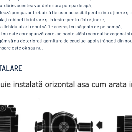
urdărie, acestea vor deteriora pompa de apă.
lează pompa, ar trebui să fie usor accesibil pentru întreținere și
ați robineti la intrare și la ieșire pentru întreținere.
 a lichidului ar trebui să fie aceeași cu săgeata de pe pompă.
i nu este corespunzătoare, se poate slăbi racordul hexagonal și
găm să nu deteriorați garnitura de cauciuc, apoi strângeți din nou 
nșare este ok sau nu.
STALARE