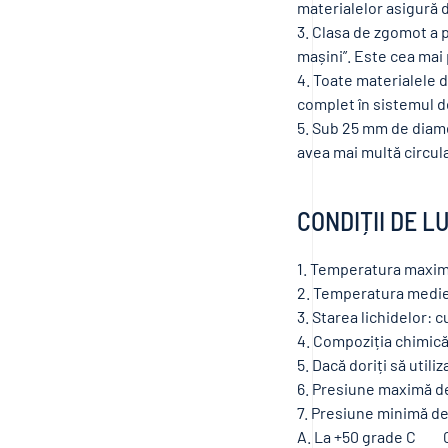
materialelor asigură d
3. Clasa de zgomot a 
mașini”. Este cea mai 
4. Toate materialele di
complet în sistemul de
5. Sub 25 mm de diame
avea mai multă circula
CONDIȚII DE L
1. Temperatura maxim
2. Temperatura medie 
3. Starea lichidelor: 
4. Compoziția chimică
5. Dacă doriți să utili
6. Presiune maximă de
7. Presiune minimă de
A. La +50 grade C 0