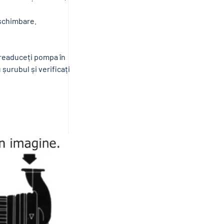
 schimbare.
 readuceți pompa în
șurubul și verificați