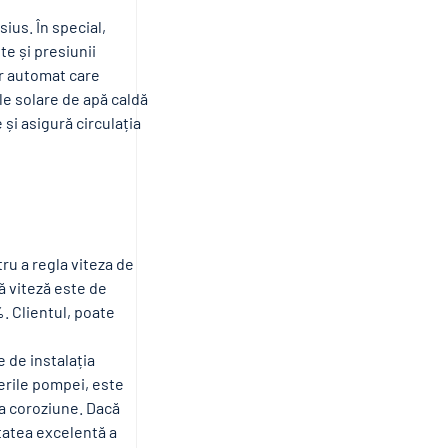
ius. În special,
e și presiunii
or automat care
e solare de apă caldă
și asigură circulația
tru a regla viteza de
că viteză este de
. Clientul, poate
 de instalația
erile pompei, este
la coroziune. Dacă
itatea excelentă a