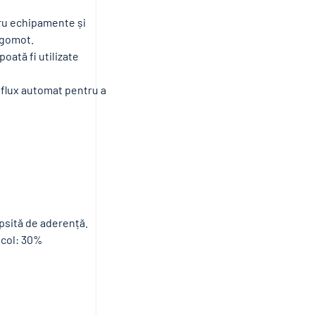
tru echipamente și
 zgomot.
poată fi utilizate
 flux automat pentru a
ipsită de aderență.
icol: 30%