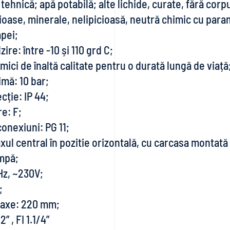
 tehnică; apă potabilă; alte lichide, curate, fără corp
ioase, minerale, nelipicioasă, neutră chimic cu para
pei;
zire: între -10 și 110 grd C;
ici de înaltă calitate pentru o durată lungă de viață
mă: 10 bar;
cție: IP 44;
re: F;
onexiuni: PG 11;
axul central în pozitie orizontală, cu carcasa montat
ompă;
Hz, ~230V;
;
e axe: 220 mm;
” , FI 1.1/4”