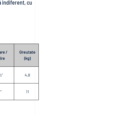
ă indiferent, cu
are /
Greutate
ire
(kg)
½”
4,8
″
11