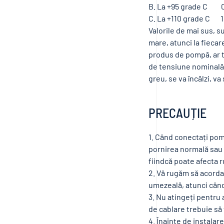
B. La +95 grade C 0
C. La +110 grade C 1
Valorile de mai sus, s
mare, atunci la fiecar
produs de pompă, ar tr
de tensiune nominală 
greu, se va încălzi, v
PRECAUȚIE
1. Când conectați pom
pornirea normală sau 
fiindcă poate afecta 
2. Vă rugăm să acorda
umezeală, atunci când
3. Nu atingeți pentru 
de cablare trebuie să 
4. Înainte de instalar