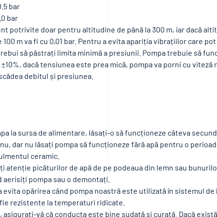
.5 bar
.0 bar
unt potrivite doar pentru altitudine de până la 300 m, iar dacă alt
e 100 m va fi cu 0,01 bar. Pentru a evita apariția vibrațiilor care p
ebui să păstrați limita minimă a presiunii. Pompa trebuie să func
±10%, dacă tensiunea este prea mică, pompa va porni cu viteză m
a scădea debitul și presiunea.
pa la sursa de alimentare, lăsați-o să funcționeze câteva secund
nu, dar nu lăsați pompa să funcționeze fără apă pentru o perioad
rulmentul ceramic.
ți atenție picăturilor de apă de pe podeaua din lemn sau bunurilor
 aerisiți pompa sau o demontați.
a evita opărirea când pompa noastră este utilizată în sistemul de î
fie rezistente la temperaturi ridicate.
e, asigurați-vă că conducta este bine sudată și curată. Dacă exist