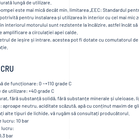
urată lungă de utilizare.
pompei este mai mică decât min. limitarea „EEC: Standardul pen
potrivită pentru instalarea și utilizarea în interior cu cel mai mic
n interiorul motorului sunt rezistente la încălzire, astfel încât să 
 amplificare a circulației apei calde.
trul de ieșire și intrare, acestea pot fi dotate cu comutatorul de
ție.
UCRU
ă de funcționare: 0 ~+110 grade C
de utilizare: +40 grade C
curat, fără substanță solidă, fără substanțe minerale și uleioase, l
: aproape neutru, aciditate scăzută, apă cu conținut maxim de gl
zați alte tipuri de lichide, vă rugăm să consultați producătorul.
 lucru: 10 bar
 lucru:
,3 bar