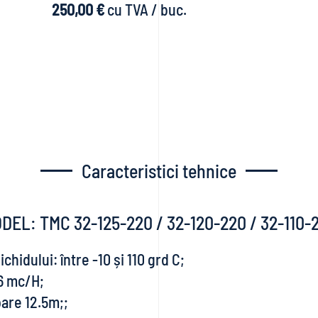
250,00 €
cu TVA / buc.
Caracteristici tehnice
DEL: TMC 32-125-220 / 32-120-220 / 32-110-
chidului: între -10 și 110 grd C;
,6 mc/H;
are 12.5m;;