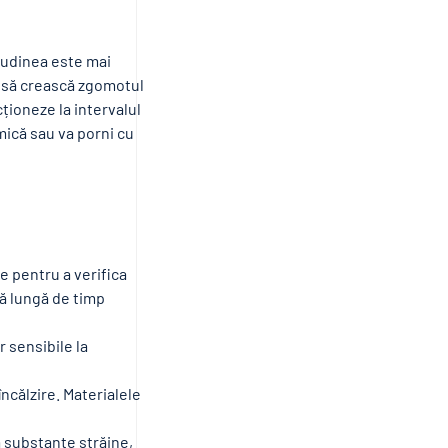
itudinea este mai
ot să crească zgomotul
ționeze la intervalul
ică sau va porni cu
e pentru a verifica
ă lungă de timp
 sensibile la
ncălzire. Materialele
ă substanțe străine,