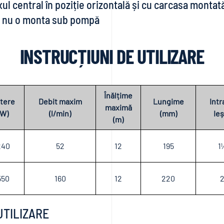
xul central în poziție orizontală și cu carcasa montat
 a nu o monta sub pompă
INSTRUCȚIUNI DE UTILIZARE
Înălțime
tere
Debit maxim
Lungime
Intr
maximă
(W)
(l/min)
(mm)
Ieș
(m)
240
52
12
195
1
550
160
12
220
2
UTILIZARE