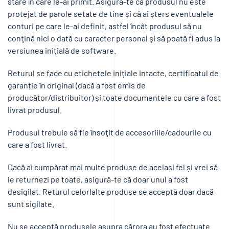
stare în care le-ai primit. Asigură-te că produsul nu este
protejat de parole setate de tine și că ai șters eventualele
conturi pe care le-ai definit, astfel încât produsul să nu
conţină nici o dată cu caracter personal şi să poată fi adus la
versiunea iniţială de software.
Returul se face cu etichetele iniţiale intacte, certificatul de
garanție în original (dacă a fost emis de
producător/distribuitor) şi toate documentele cu care a fost
livrat produsul.
Produsul trebuie să fie însoţit de accesoriile/cadourile cu
care a fost livrat.
Dacă ai cumpărat mai multe produse de același fel și vrei să
le returnezi pe toate, asigură-te că doar unul a fost
desigilat. Returul celorlalte produse se acceptă doar dacă
sunt sigilate.
Nu se acceptă produsele asupra cărora au fost efectuate