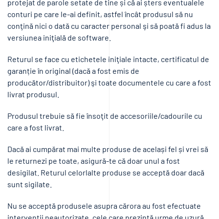
protejat de parole setate de tine și că ai șters eventualele
conturi pe care le-ai definit, astfel încât produsul să nu
conţină nici o dată cu caracter personal şi să poată fi adus la
versiunea iniţială de software.
Returul se face cu etichetele iniţiale intacte, certificatul de
garanție în original (dacă a fost emis de
producător/distribuitor) şi toate documentele cu care a fost
livrat produsul.
Produsul trebuie să fie însoţit de accesoriile/cadourile cu
care a fost livrat.
Dacă ai cumpărat mai multe produse de același fel și vrei să
le returnezi pe toate, asigură-te că doar unul a fost
desigilat. Returul celorlalte produse se acceptă doar dacă
sunt sigilate.
Nu se acceptă produsele asupra cărora au fost efectuate
intervenții neautorizate, cele care prezintă urme de uzură