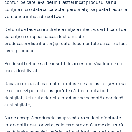
conturi pe care le-ai definit, astfel încât produsul să nu
conţină nici o dată cu caracter personal şi să poată fi adus la
versiunea iniţială de software.
Returul se face cu etichetele iniţiale intacte, certificatul de
garanție în original (dacă a fost emis de
producător/distribuitor) şi toate documentele cu care a fost
livrat produsul.
Produsul trebuie să fie însoţit de accesoriile/cadourile cu
care a fost livrat.
Dacă ai cumpărat mai multe produse de același fel și vrei să
le returnezi pe toate, asigură-te că doar unul a fost
desigilat. Returul celorlalte produse se acceptă doar dacă
sunt sigilate.
Nu se acceptă produsele asupra cărora au fost efectuate
intervenții neautorizate, cele care prezintă urme de uzură
sau folosire excesivă, zgârieturi, ciobituri, lovituri, șocuri