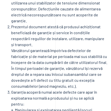
utilizarea unui stabilizator de tensiune dimensionat
corespunzător. Defecțiunile cauzate de alimentarea
electrică necorespunzătoare nu sunt acoperite de
garanție.
Prezentul document atestă că produsul achiziționat
beneficiază de garanție și service în condițiile
respectării regulilor de instalare, utilizare, manipulare
și transport.
Vânzătorul garantează împotriva defectelor de
fabricație și de material pe perioada mai sus stabilită cu
începere de la data cumpărării de către utilizatorul final.
În timpul perioadei de garanție, vânzătorul își rezervă
dreptul de a repara sau înlocui subansamblul care se
dovedește a fi defect cu titlu gratuit cu excepția
consumabilelor (anod magneziu, etc.).
Garanția acoperă numai acele defecte care apar în
exploatarea normală a produsului și nu se aplică
pentru:
a. Manipularea și exploatarea neglijentă (șocuri