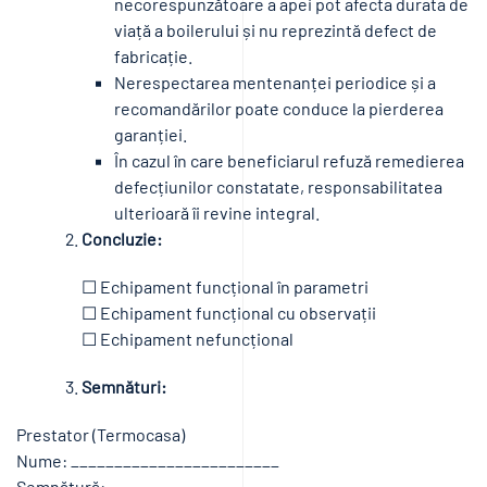
necorespunzătoare a apei pot afecta durata de
viață a boilerului și nu reprezintă defect de
fabricație.
Nerespectarea mentenanței periodice și a
recomandărilor poate conduce la pierderea
garanției.
În cazul în care beneficiarul refuză remedierea
defecțiunilor constatate, responsabilitatea
ulterioară îi revine integral.
Concluzie:
☐ Echipament funcțional în parametri
☐ Echipament funcțional cu observații
☐ Echipament nefuncțional
Semnături:
Prestator (Termocasa)
Nume: ________________________
Semnătură: ___________________