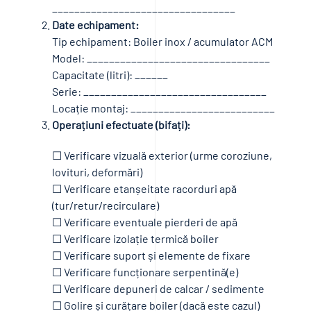
_________________________________
Date echipament:
Tip echipament: Boiler inox / acumulator ACM
Model: _________________________________
Capacitate (litri): ______
Serie: _________________________________
Locație montaj: __________________________
Operațiuni efectuate (bifați):
☐ Verificare vizuală exterior (urme coroziune,
lovituri, deformări)
☐ Verificare etanșeitate racorduri apă
(tur/retur/recirculare)
☐ Verificare eventuale pierderi de apă
☐ Verificare izolație termică boiler
☐ Verificare suport și elemente de fixare
☐ Verificare funcționare serpentină(e)
☐ Verificare depuneri de calcar / sedimente
☐ Golire și curățare boiler (dacă este cazul)