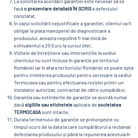
La solicitarea acordării garanției este necesar să se
facă
o prezentare detaliată ÎN SCRIS
a defectului
constatat.
În cazul solicitării nejustificate a garanției, clientul va fi
obligat la plata manoperei de diagnosticare a
produsului, aceasta neputînd fi mai mică de
echivalentul a 20 Euro la cursul zilei.
Vizitele de întreținere sau intervențiile la sediul
clientului nu sunt incluse în garanție pe teritoriul
României iar în afara teritoriului României se poate opta
pentru trimiterea produsului pentru servisare la sediul
Termocasa sau pentru efectuarea reviziei printr-un
instalator autorizat, contractat de către cumpărător.
Garanția sau extinderile de garanție se acordă numai
dacă
sigiliile sau etichetele
aplicate de
societatea
TERMOCASA
sunt intacte.
Durata termenului de garanție se prelungește cu
timpul scurs de la data la care cumpărătorul a reclamat
defectarea produsului și până la repunerea acestuia în