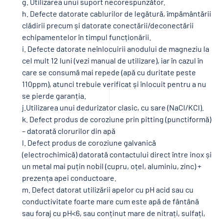
g. Utilizarea unui suport necorespunzător.
h. Defecte datorate cablurilor de legătură, împământării
clădirii precum și datorate conectării/deconectării
echipamentelor în timpul funcționării.
i. Defecte datorate neînlocuirii anodului de magneziu la
cel mult 12 luni (vezi manual de utilizare), iar în cazul în
care se consumă mai repede (apă cu duritate peste
110ppm), atunci trebuie verificat și înlocuit pentru a nu
se pierde garanția.
j.Utilizarea unui dedurizator clasic, cu sare (NaCl/KCl).
k. Defect produs de coroziune prin pitting (punctiformă)
– datorată clorurilor din apă
l. Defect produs de coroziune galvanică
(electrochimică) datorată contactului direct între inox și
un metal mai puțin nobil (cupru, oțel, aluminiu, zinc) +
prezența apei conductoare.
m. Defect datorat utilizării apelor cu pH acid sau cu
conductivitate foarte mare cum este apă de fântână
sau foraj cu pH<6, sau conținut mare de nitrați, sulfați,