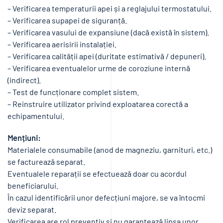
– Verificarea temperaturii apei și a reglajului termostatului.
– Verificarea supapei de siguranță.
– Verificarea vasului de expansiune (dacă există în sistem).
– Verificarea aerisirii instalației.
– Verificarea calității apei (duritate estimativă / depuneri).
– Verificarea eventualelor urme de coroziune internă
(indirect).
– Test de funcționare complet sistem.
– Reinstruire utilizator privind exploatarea corectă a
echipamentului.
Mențiuni:
Materialele consumabile (anod de magneziu, garnituri, etc.)
se facturează separat.
Eventualele reparații se efectuează doar cu acordul
beneficiarului.
În cazul identificării unor defecțiuni majore, se va întocmi
deviz separat.
Verificarea are rol preventiv și nu garantează lipsa unor