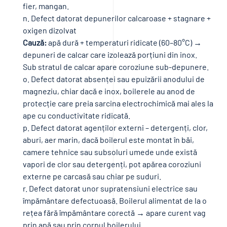
fier, mangan.
n. Defect datorat depunerilor calcaroase + stagnare +
oxigen dizolvat
Cauză:
apă dură + temperaturi ridicate (60–80°C) →
depuneri de calcar care izolează porțiuni din inox.
Sub stratul de calcar apare coroziune sub-depunere.
o. Defect datorat absenței sau epuizării anodului de
magneziu, chiar dacă e inox, boilerele au anod de
protecție care preia sarcina electrochimică mai ales la
ape cu conductivitate ridicată.
p. Defect datorat agenților externi – detergenți, clor,
aburi, aer marin, dacă boilerul este montat în băi,
camere tehnice sau subsoluri umede unde există
vapori de clor sau detergenți, pot apărea coroziuni
externe pe carcasă sau chiar pe suduri.
r. Defect datorat unor supratensiuni electrice sau
împământare defectuoasă. Boilerul alimentat de la o
rețea fără împământare corectă → apare curent vag
prin apă sau prin corpul boilerului.