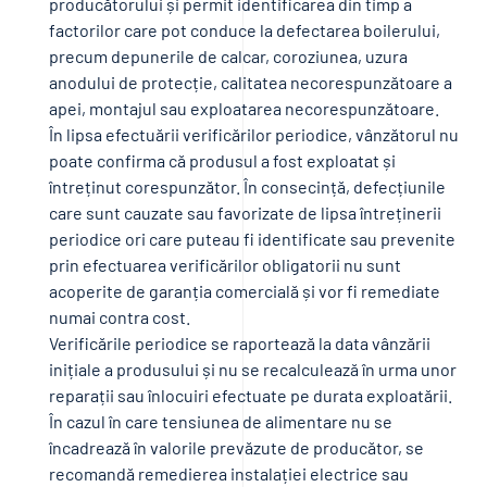
producătorului și permit identificarea din timp a
factorilor care pot conduce la defectarea boilerului,
precum depunerile de calcar, coroziunea, uzura
anodului de protecție, calitatea necorespunzătoare a
apei, montajul sau exploatarea necorespunzătoare.
În lipsa efectuării verificărilor periodice, vânzătorul nu
poate confirma că produsul a fost exploatat și
întreținut corespunzător. În consecință, defecțiunile
care sunt cauzate sau favorizate de lipsa întreținerii
periodice ori care puteau fi identificate sau prevenite
prin efectuarea verificărilor obligatorii nu sunt
acoperite de garanția comercială și vor fi remediate
numai contra cost.
Verificările periodice se raportează la data vânzării
inițiale a produsului și nu se recalculează în urma unor
reparații sau înlocuiri efectuate pe durata exploatării.
În cazul în care tensiunea de alimentare nu se
încadrează în valorile prevăzute de producător, se
recomandă remedierea instalației electrice sau