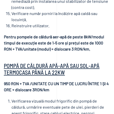
remediază prin instalarea unui stabilizator de tensiune
(contra cost).
Verificare număr porniri la încălzire apă caldă sau
locuință.
Reinstruire utilizator.
Pentru pompele de căldură aer-apă de peste 8kW/modul
timpul de execuție este de 1-5 ore și prețul este de 1000
RON + TVA/unitate (modul) + dislocare 3 RON/km.
POMPĂ DE CĂLDURĂ APĂ-APĂ SAU SOL-APĂ
TERMOCASA PÂNĂ LA 22KW
950 RON + TVA /UNITATE CU UN TIMP DE LUCRU ÎNTRE 1 ȘI 4
ORE + dislocare 3RON/km
Verificarea vizuală modul frigorific din pompă de
căldură, urmărire eventuale pete de ulei, pierderi de
agent frigorific, stare cabluri electrice, senzori,