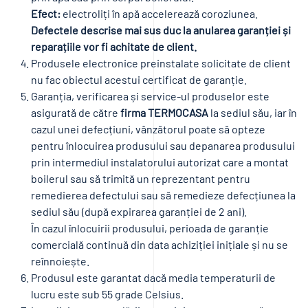
Efect:
electroliți în apă accelerează coroziunea.
Defectele descrise mai sus duc la anularea garanției și
reparațiile vor fi achitate de client.
Produsele electronice preinstalate solicitate de client
nu fac obiectul acestui certificat de garanție.
Garanția, verificarea și service-ul produselor este
asigurată de către
firma TERMOCASA
la sediul său, iar în
cazul unei defecțiuni, vânzătorul poate să opteze
pentru înlocuirea produsului sau depanarea produsului
prin intermediul instalatorului autorizat care a montat
boilerul sau să trimită un reprezentant pentru
remedierea defectului sau să remedieze defecțiunea la
sediul său (după expirarea garanției de 2 ani).
În cazul înlocuirii produsului, perioada de garanție
comercială continuă din data achiziției inițiale și nu se
reînnoiește.
Produsul este garantat dacă media temperaturii de
lucru este sub 55 grade Celsius.