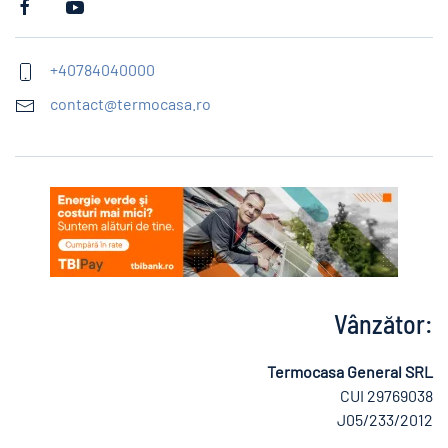
+40784040000
contact@termocasa.ro
Vânzător:
Termocasa General SRL
CUI 29769038
J05/233/2012