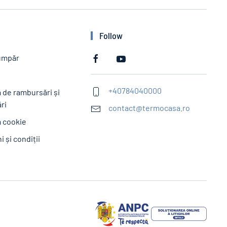
Follow
umpăr
e
+40784040000
a de rambursări și
ri
contact@termocasa.ro
a cookie
 și condiții