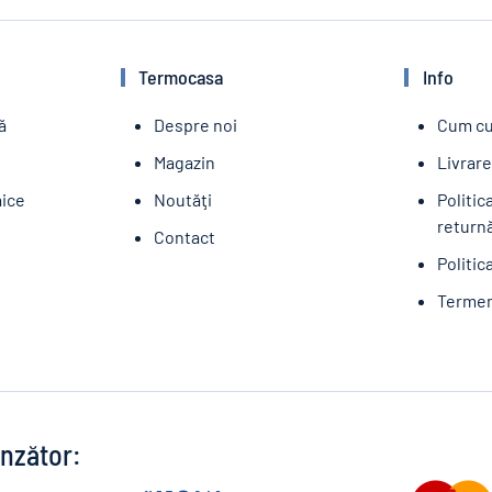
Termocasa
Info
ă
Despre noi
Cum c
Magazin
Livrar
aice
Noutăţi
Politic
returnă
Contact
Politic
Termeni
nzător: