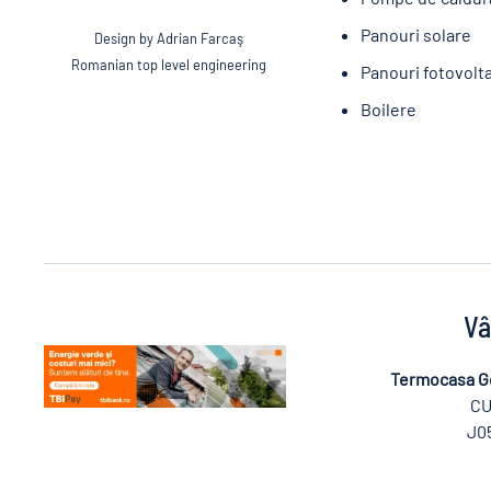
Panouri solare
Design by Adrian Farcaş
Romanian top level engineering
Panouri fotovolt
Boilere
Vâ
Termocasa G
CU
J0