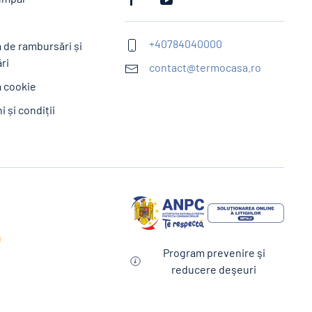
e
+40784040000
a de rambursări și
ri
contact@termocasa.ro
a cookie
 și condiții
Program prevenire şi
reducere deşeuri