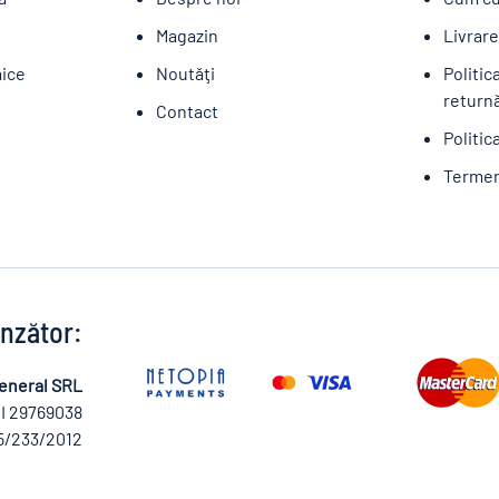
Magazin
Livrar
aice
Noutăţi
Politic
returnă
Contact
Politic
Termeni
nzător:
eneral SRL
I 29769038
5/233/2012