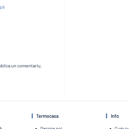
apă
blica un comentariu.
Termocasa
Info
ă
Despre noi
Cum c