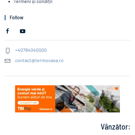
Termeni și condiții
Follow
+40784040000
contact@termocasa.ro
Vânzător: