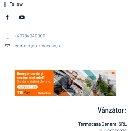
Follow
+40784040000
contact@termocasa.ro
Vânzător:
Termocasa General SRL
CUI 29769038