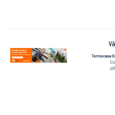
Vâ
Termocasa G
CU
J0