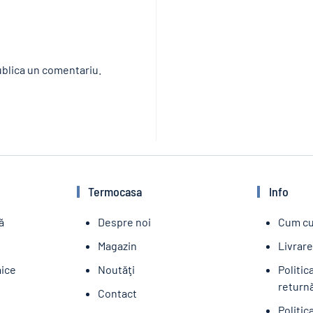
blica un comentariu.
Termocasa
Info
ă
Despre noi
Cum c
Magazin
Livrar
aice
Noutăţi
Politic
returnă
Contact
Politic