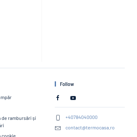
Follow
umpăr
e
+40784040000
a de rambursări și
ri
contact@termocasa.ro
a cookie