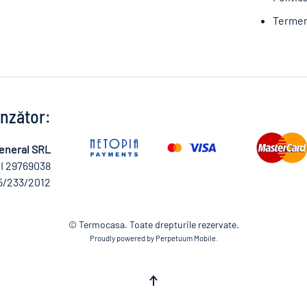
Termeni
nzător:
eneral SRL
I 29769038
5/233/2012
© Termocasa. Toate drepturile rezervate.
Proudly powered by Perpetuum Mobile.