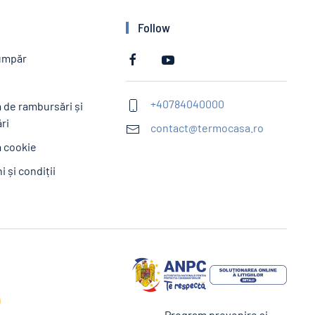
Follow
umpăr
e
+40784040000
a de rambursări și
ri
contact@termocasa.ro
a cookie
 și condiții
Program prevenire şi