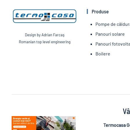
Produse
Pompe de căldur
Panouri solare
Design by Adrian Farcaş
Romanian top level engineering
Panouri fotovolt
Boilere
Vâ
Termocasa G