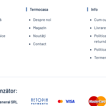
Termocasa
Info
ă
Despre noi
Cum c
Magazin
Livrar
aice
Noutăţi
Politic
returnă
Contact
Politic
Termeni
nzător:
eneral SRL