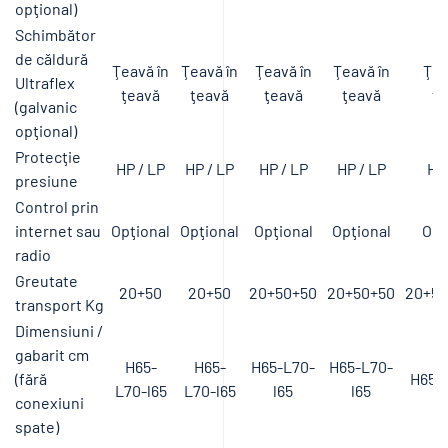
opţional)
Schimbător
de căldură
Ţeavă în
Ţeavă în
Ţeavă în
Ţeavă în
Ţea
Ultraflex
ţeavă
ţeavă
ţeavă
ţeavă
ţe
(galvanic
opţional)
Protecţie
HP / LP
HP / LP
HP / LP
HP / LP
HP 
presiune
Control prin
internet sau
Opţional
Opţional
Opţional
Opţional
Opţ
radio
Greutate
20+50
20+50
20+50+50
20+50+50
20+50
transport Kg
Dimensiuni /
gabarit cm
H65-
H65-
H65-L70-
H65-L70-
(fără
H65-L
L70-l65
L70-l65
l65
l65
conexiuni
spate)