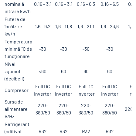
nominală
0,16 – 3,1
0,16 – 3,1
0,16 – 6,3
0,16 – 6,5
0,16
intrare kw/h
Putere de
încălzire
1,6 – 9,2
1,6 – 11,8
1,6 – 21,1
1,6 – 23,6
1,6 
kw/h
Temperatura
minimă °C de
-30
-30
-30
-30
-
funcţionare
Nivel
zgomot
<60
60
60
60
(decibeli)
Full DC
Full DC
Full DC
Full DC
Ful
Compresor
Inverter
Inverter
Inverter
Inverter
Inv
Sursa de
220-
220-
220-
220-
alimentare
220-
380/50
380/50
380/50
380/50
V/Hz
Refrigerant
(aditivat
R32
R32
R32
R32
R