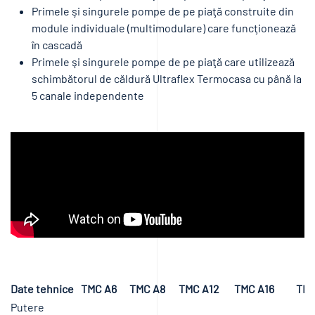
Primele şi singurele pompe de pe piaţă construite din
module individuale (multimodulare) care funcţionează
în cascadă
Primele şi singurele pompe de pe piaţă care utilizează
schimbătorul de căldură Ultraflex Termocasa cu până la
5 canale independente
Date tehnice
TMC A6
TMC A8
TMC A12
TMC A16
TMC
Putere