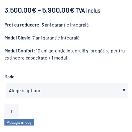
Interval
3.500,00
€
–
5.900,00
€
TVA inclus
de
Pret cu reducere
: 3 ani garanţie integrală
prețuri:
Model Clasic
: 7 ani garanţie integrală
3.500,00€
Model Confort
: 10 ani garanţie integrală şi pregătire pentru
până
extindere capacitate + 1 modul
la
5.900,00€
Model
Cantitate
Pompă
de
Adaugă în coș
căldură