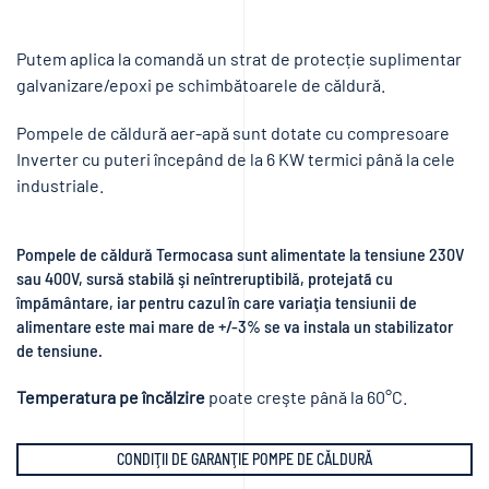
Putem aplica la comandă un strat de protecție suplimentar
galvanizare/epoxi pe schimbătoarele de căldură.
Pompele de căldură aer-apă sunt dotate cu compresoare
Inverter cu puteri începând de la 6 KW termici până la cele
industriale.
Pompele de căldură Termocasa sunt alimentate la tensiune 230V
sau 400V, sursă stabilă şi neîntreruptibilă, protejatã cu
împãmântare, iar pentru cazul în care variaţia tensiunii de
alimentare este mai mare de +/-3% se va instala un stabilizator
de tensiune.
Temperatura pe încălzire
poate creşte până la 60°C.
CONDIŢII DE GARANŢIE POMPE DE CĂLDURĂ