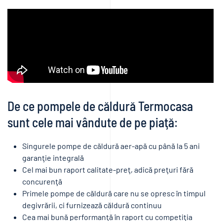
aer-
apă
24,7KW
(monofazic
/
trifazic)
De ce pompele de căldură Termocasa
sunt cele mai vândute de pe piaţă:
Singurele pompe de căldură aer-apă cu până la 5 ani
garanţie integrală
Cel mai bun raport calitate-preţ, adică preţuri fără
concurenţă
Primele pompe de căldură care nu se opresc în timpul
degivrării, ci furnizează căldură continuu
Cea mai bună performanţă în raport cu competiţia