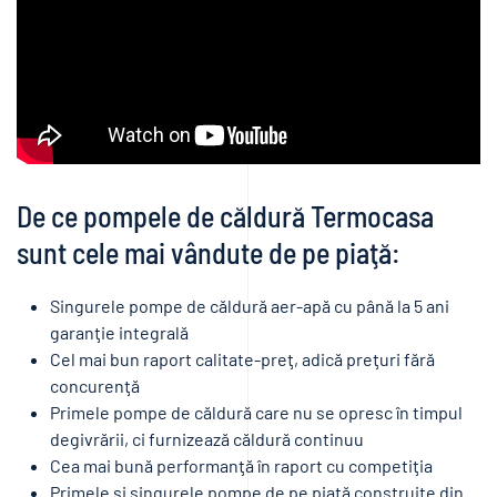
apă
8,9KW
(monofazic
/
trifazic)
De ce pompele de căldură Termocasa
sunt cele mai vândute de pe piaţă:
Singurele pompe de căldură aer-apă cu până la 5 ani
garanţie integrală
Cel mai bun raport calitate-preţ, adică preţuri fără
concurenţă
Primele pompe de căldură care nu se opresc în timpul
degivrării, ci furnizează căldură continuu
Cea mai bună performanţă în raport cu competiţia
Primele şi singurele pompe de pe piaţă construite din