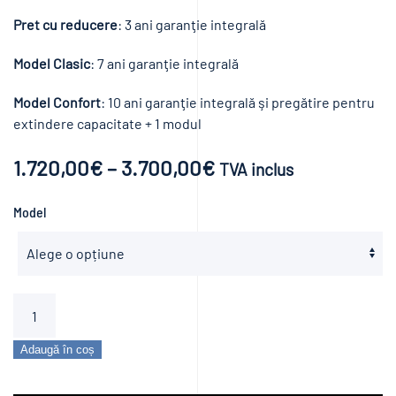
Pret cu reducere
: 3 ani garanţie integrală
Model Clasic
: 7 ani garanţie integrală
Model Confort
: 10 ani garanţie integrală şi pregătire pentru
extindere capacitate + 1 modul
Interval
1.720,00
€
–
3.700,00
€
TVA inclus
de
Model
prețuri:
1.720,00€
până
Cantitate
la
Pompă
de
Adaugă în coș
3.700,00€
căldură
aer-