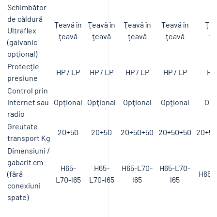
Schimbător
de căldură
Ţeavă în
Ţeavă în
Ţeavă în
Ţeavă în
Ţea
Ultraflex
ţeavă
ţeavă
ţeavă
ţeavă
ţe
(galvanic
opţional)
Protecţie
HP / LP
HP / LP
HP / LP
HP / LP
HP 
presiune
Control prin
internet sau
Opţional
Opţional
Opţional
Opţional
Opţ
radio
Greutate
20+50
20+50
20+50+50
20+50+50
20+50
transport Kg
Dimensiuni /
gabarit cm
H65-
H65-
H65-L70-
H65-L70-
(fără
H65-L
L70-l65
L70-l65
l65
l65
conexiuni
spate)