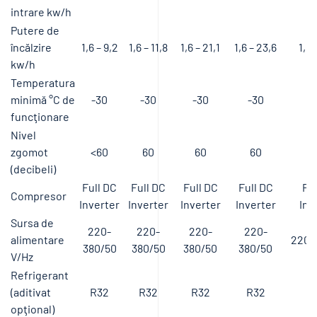
intrare kw/h
Putere de
încălzire
1,6 – 9,2
1,6 – 11,8
1,6 – 21,1
1,6 – 23,6
1,6 
kw/h
Temperatura
minimă °C de
-30
-30
-30
-30
-
funcţionare
Nivel
zgomot
<60
60
60
60
(decibeli)
Full DC
Full DC
Full DC
Full DC
Ful
Compresor
Inverter
Inverter
Inverter
Inverter
Inv
Sursa de
220-
220-
220-
220-
alimentare
220-
380/50
380/50
380/50
380/50
V/Hz
Refrigerant
(aditivat
R32
R32
R32
R32
R
opţional)