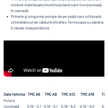
module individuale (multimodulare) care funcţionează
în cascadă
Primele şi singurele pompe de pe piaţă care utilizează
schimbătorul de căldură Ultraflex Termocasa cu până la
5 canale independente
Date tehnice
TMC A6
TMC A8
TMC A12
TMC A16
TMC
Putere
nominală
0,16 – 3,1
0,16 – 3,1
0,16 – 6,3
0,16 – 6,5
0,16