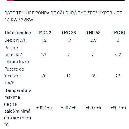
DATE TEHNICE POMPA DE CĂLDURĂ TMC ZR72 HYPER-JET
4,2KW / 22KW
Date tehnice
TMC 22
TMC 28
TMC 48
TMC 61
Debit MC/H
1,2
1,7
2,5
3
Putere
nominală
1,7
2
3
4,2
intrare kw/h
Putere de
încălzire
8
12
18
22
kw/h
Temperatura
maximă
(ieșire
+60 / +5
+60 / +5
+60 / +5
+60 / +5
cald)/minimă
(intrare rece)
°C