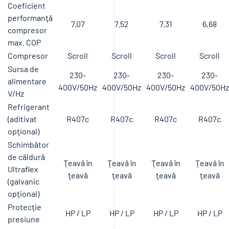
Coeficient
performanţă
7.07
7.52
7.31
6,68
compresor
max. COP
Compresor
Scroll
Scroll
Scroll
Scroll
Sursa de
230-
230-
230-
230-
alimentare
400V/50Hz
400V/50Hz
400V/50Hz
400V/50Hz
V/Hz
Refrigerant
(aditivat
R407c
R407c
R407c
R407c
opţional)
Schimbător
de căldură
Ţeavă în
Ţeavă în
Ţeavă în
Ţeavă în
Ultraflex
ţeavă
ţeavă
ţeavă
ţeavă
(galvanic
opţional)
Protecţie
HP / LP
HP / LP
HP / LP
HP / LP
presiune