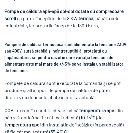
Pompe de căldură apă-apă sol-sol dotate cu compresoare
scroll
cu puteri începând de la 8 KW
termici
, până la cele
industriale, iar preţurile încep de la 1800 Euro.
Pompele de căldură Termocasa sunt alimentate la tensiune 230V
sau 400V, sursă stabilă şi neîntreruptibilă, protejatã cu
împãmântare, iar pentru cazul în care variaţia tensiunii de
alimentare este mai mare de +/-3% se va instala un stabilizator
de tensiune.
Pompele de căldură sunt executate la comandă şi se pot
produce şi alte tipuri de pompe de căldură de puteri
diferite, nu doar cele aflate în oferta actuală.
COP
– maxim în condiţii ideale, adică
temperatura apei
din
pânza freatică sa fie cât mai ridicată (10-15°C), iar
temperatura apei
din instalaţia de încălzire (în pardoseală)
să fie cât mai scăzută (35-40°C).