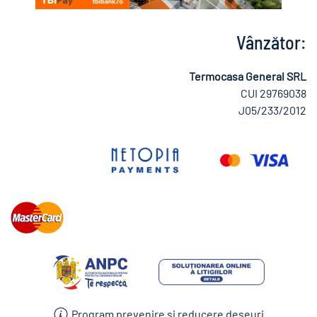
Vânzător:
Termocasa General SRL
CUI 29769038
J05/233/2012
Program prevenire şi reducere deşeuri