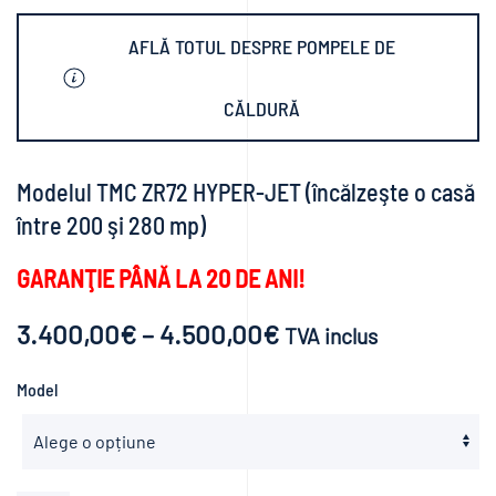
AFLĂ TOTUL DESPRE POMPELE DE
CĂLDURĂ
Modelul TMC ZR72 HYPER-JET (încălzeşte o casă
între 200 şi 280 mp)
GARANŢIE PÂNĂ LA 20 DE ANI!
Interval
3.400,00
€
–
4.500,00
€
TVA inclus
de
Model
prețuri:
3.400,00€
până