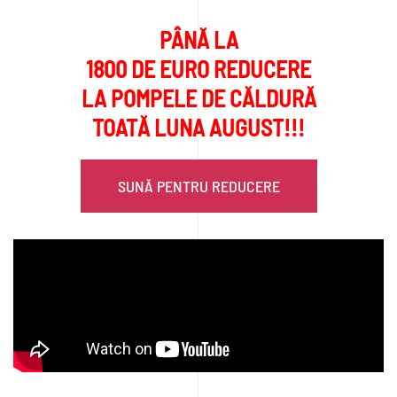
PÂNĂ LA
1800 DE EURO REDUCERE
LA POMPELE DE CĂLDURĂ
TOATĂ LUNA AUGUST!!!
SUNĂ PENTRU REDUCERE