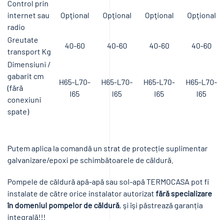
Control prin
internet sau
Opţional
Opţional
Opţional
Opţional
radio
Greutate
40-60
40-60
40-60
40-60
transport Kg
Dimensiuni /
gabarit cm
H65-L70-
H65-L70-
H65-L70-
H65-L70-
(fără
l65
l65
l65
l65
conexiuni
spate)
Putem aplica la comandă un strat de protecție suplimentar
galvanizare/epoxi pe schimbătoarele de căldură.
Pompele de căldură apă-apă sau sol-apă TERMOCASA pot fi
instalate de către orice instalator autorizat
fără specializare
în domeniul pompelor de căldură
, şi îşi păstrează garanția
integrală!!!