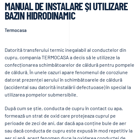
MANUAL DE INSTALARE ȘI UTILIZARE
BAZIN HIDRODINAMIC
Termocasa
Datorită transferului termic inegalabil al conductelor din
cupru, compania TERMOCASA a decis să le utilizeze la
confecționarea schimbătoarelor de căldură pentru pompele
de căldură. În unele cazuri apare fenomenul de coroziune
datorat prezenței aerului în schimbătoarele de căldură
(accidental sau datorită instalării defectuoase) în special la
utilizarea pompelor submersibile.
După cum se știe, conducta de cupru în contact cu apa,
formează un strat de oxid care protejeaza cuprul pe
perioade de zeci de ani, dar dacă apa conține bule de aer
sau dacă conducta de cupru este expusă în mod repetitiv la
aer și apă, acest fenomen duce la oxidarea conductei de