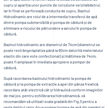
cupru și apariția unor puncte de coroziune verzi/albăstrui,
iar în final se perforează conducta de cupru. Bazinul
Hidrodinamic are rolul de a intermedia transferul de apă
dintre pompa submersibilă și pompa de căldură și de
eliminare a riscului de pătrundere a aerului în pompa de
căldură.
Bazinul hidrodinamic are diametrul de 74cm (diametrul se
poate restrânge/aplatiza până la 60cm datorită materialului
elastic din care este confectionat) și înălțimea de 74cm,
poate fi amplasat în imediata apropiere a pompei de
căldură.
După racordarea bazinului hidrodinamic la pompa de
căldură și la pompa de extracție a apei din pânza freatică,
racordare atât electrică cât și hidraulică conform imaginilor
de mai jos, pentru echilibrarea hidrodinamică, vă
recomandăm să utilizati scala gradată din Fig.3 pentru a
regla debitul celor doua pompe (pompa de apă din pamânt și