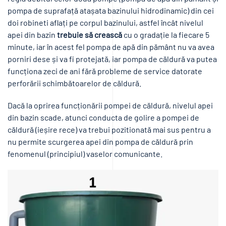
pompa de suprafață atașata bazinului hidrodinamic) din cei
doi robineti aflați pe corpul bazinului, astfel încât nivelul
apei din bazin
trebuie să crească
cu o gradație la fiecare 5
minute, iar în acest fel pompa de apă din pământ nu va avea
porniri dese și va fi protejată, iar pompa de căldură va putea
funcționa zeci de ani fără probleme de service datorate
perforării schimbătoarelor de căldură.
Dacă la oprirea funcționării pompei de căldură, nivelul apei
din bazin scade, atunci conducta de golire a pompei de
căldură (ieșire rece) va trebui pozitionată mai sus pentru a
nu permite scurgerea apei din pompa de căldură prin
fenomenul (principiul) vaselor comunicante.