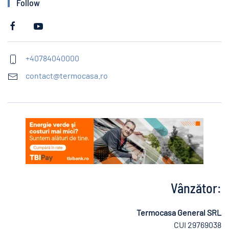
Follow
+40784040000
contact@termocasa.ro
Vânzător:
Termocasa General SRL
CUI 29769038