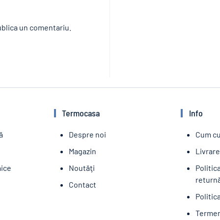
blica un comentariu.
Termocasa
Info
ă
Despre noi
Cum c
Magazin
Livrar
aice
Noutăţi
Politic
returnă
Contact
Politic
Termeni