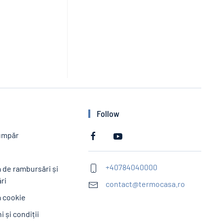
Follow
umpăr
e
+40784040000
a de rambursări și
ri
contact@termocasa.ro
a cookie
 și condiții