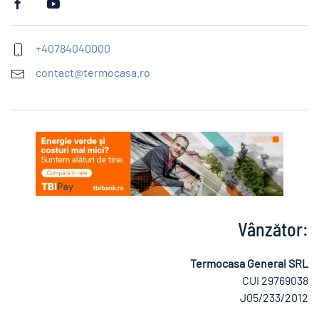
+40784040000
contact@termocasa.ro
Vânzător:
Termocasa General SRL
CUI 29769038
J05/233/2012