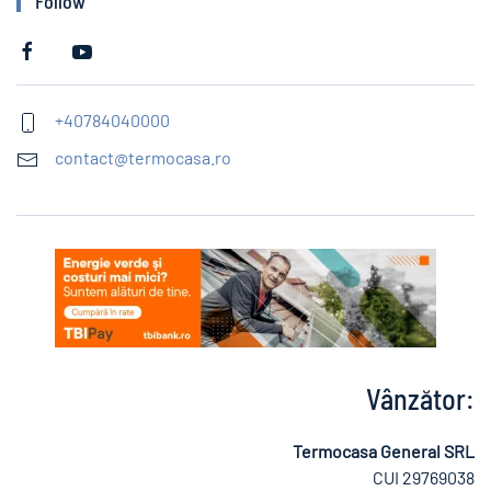
Follow
+40784040000
contact@termocasa.ro
Vânzător:
Termocasa General SRL
CUI 29769038